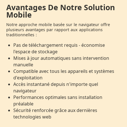
Avantages De Notre Solution
Mobile
Notre approche mobile basée sur le navigateur offre
plusieurs avantages par rapport aux applications
traditionnelles :
Pas de téléchargement requis - économise
l'espace de stockage
Mises à jour automatiques sans intervention
manuelle
Compatible avec tous les appareils et systèmes
d'exploitation
Accès instantané depuis n'importe quel
navigateur
Performances optimales sans installation
préalable
Sécurité renforcée grâce aux dernières
technologies web