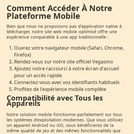
Comment Accéder À Notre
Plateforme Mobile
Bien que nous ne proposions pas d'application native à
télécharger, notre site web mobile optimisé offre une
expérience comparable à une app traditionnelle :
Ouvrez votre navigateur mobile (Safari, Chrome,
Firefox)
Rendez-vous sur notre site officiel Vegasino
Ajoutez notre raccourci à votre écran d'accueil
pour un accès rapide
Connectez-vous avec vos identifiants habituels
Profitez de l'expérience mobile complète
Compatibilité avec Tous les
Appareils
Notre solution mobile fonctionne parfaitement sur tous
les systèmes d'exploitation modernes. Que vous utilisiez
un appareil Android ou iOS, vous bénéficierez de la
même qualité de jeu et des mêmes fonctionnalités que