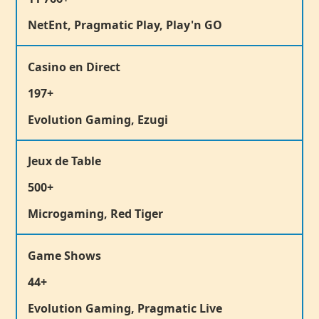
NetEnt, Pragmatic Play, Play'n GO
Casino en Direct
197+
Evolution Gaming, Ezugi
Jeux de Table
500+
Microgaming, Red Tiger
Game Shows
44+
Evolution Gaming, Pragmatic Live