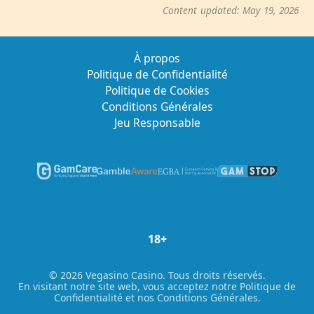
Content updated: May 19, 2026
À propos
Politique de Confidentialité
Politique de Cookies
Conditions Générales
Jeu Responsable
18+
©
2026
Vegasino Casino. Tous droits réservés.
En visitant notre site web, vous acceptez notre Politique de
Confidentialité et nos Conditions Générales.