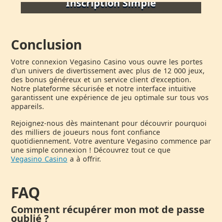
Inscription Simple
REJOINDRE
Conclusion
Votre connexion Vegasino Casino vous ouvre les portes
d'un univers de divertissement avec plus de 12 000 jeux,
des bonus généreux et un service client d'exception.
Notre plateforme sécurisée et notre interface intuitive
garantissent une expérience de jeu optimale sur tous vos
appareils.
Rejoignez-nous dès maintenant pour découvrir pourquoi
des milliers de joueurs nous font confiance
quotidiennement. Votre aventure Vegasino commence par
une simple connexion ! Découvrez tout ce que
Vegasino Casino
a à offrir.
FAQ
Comment récupérer mon mot de passe
oublié ?