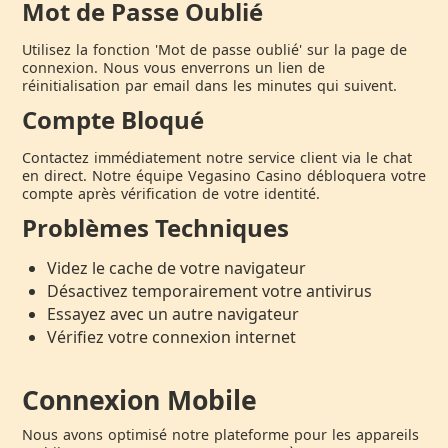
Mot de Passe Oublié
Utilisez la fonction 'Mot de passe oublié' sur la page de
connexion. Nous vous enverrons un lien de
réinitialisation par email dans les minutes qui suivent.
Compte Bloqué
Contactez immédiatement notre service client via le chat
en direct. Notre équipe Vegasino Casino débloquera votre
compte après vérification de votre identité.
Problèmes Techniques
Videz le cache de votre navigateur
Désactivez temporairement votre antivirus
Essayez avec un autre navigateur
Vérifiez votre connexion internet
Connexion Mobile
Nous avons optimisé notre plateforme pour les appareils