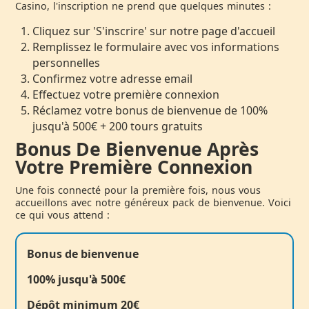
Casino, l'inscription ne prend que quelques minutes :
Cliquez sur 'S'inscrire' sur notre page d'accueil
Remplissez le formulaire avec vos informations
personnelles
Confirmez votre adresse email
Effectuez votre première connexion
Réclamez votre bonus de bienvenue de 100%
jusqu'à 500€ + 200 tours gratuits
Bonus De Bienvenue Après
Votre Première Connexion
Une fois connecté pour la première fois, nous vous
accueillons avec notre généreux pack de bienvenue. Voici
ce qui vous attend :
Bonus de bienvenue
100% jusqu'à 500€
Dépôt minimum 20€