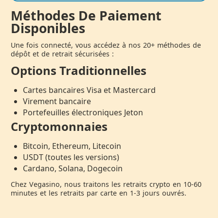
Méthodes De Paiement
Disponibles
Une fois connecté, vous accédez à nos 20+ méthodes de
dépôt et de retrait sécurisées :
Options Traditionnelles
Cartes bancaires Visa et Mastercard
Virement bancaire
Portefeuilles électroniques Jeton
Cryptomonnaies
Bitcoin, Ethereum, Litecoin
USDT (toutes les versions)
Cardano, Solana, Dogecoin
Chez Vegasino, nous traitons les retraits crypto en 10-60
minutes et les retraits par carte en 1-3 jours ouvrés.
Commencez À Gagner
Instantanément Après