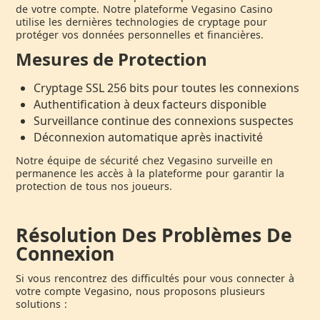
de votre compte. Notre plateforme Vegasino Casino
utilise les dernières technologies de cryptage pour
protéger vos données personnelles et financières.
Mesures de Protection
Cryptage SSL 256 bits pour toutes les connexions
Authentification à deux facteurs disponible
Surveillance continue des connexions suspectes
Déconnexion automatique après inactivité
Notre équipe de sécurité chez Vegasino surveille en
permanence les accès à la plateforme pour garantir la
protection de tous nos joueurs.
Résolution Des Problèmes De
Connexion
Si vous rencontrez des difficultés pour vous connecter à
votre compte Vegasino, nous proposons plusieurs
solutions :